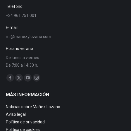
Teléfono:
+34 961 751 001
E-mail:
ml@manezylozano.com
Horario verano
De lunes a viernes:
De 7:00 a 14:30 h.
Encuéntranos en:
Facebook
X
YouTube
Instagram
page
page
page
page
MÁS INFORMACIÓN
opens
opens
opens
opens
in
in
in
in
Noticias sobre Mañez Lozano
new
new
new
new
Aviso legal
window
window
window
window
Política de privacidad
Política de cookies