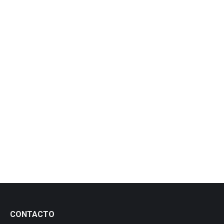
Expovicaman 2019
25 abril, 2019
Expovicaman 2019
Leer más
CONTACTO