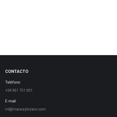
Lorem tesque a nisl ac nibh venenatis ultricies. Donec
ut velit vitae purus consequat dolor amet feugiat in
sed.
Dinamic FR
Por
manezylozano
1 octubre, 2016
CONTACTO
Teléfono:
+34 961 751 001
E-mail:
ml@manezylozano.com