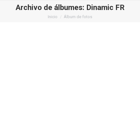
Archivo de álbumes:
Dinamic FR
Estás aquí:
Inicio
Álbum de fotos
Dinamic FR