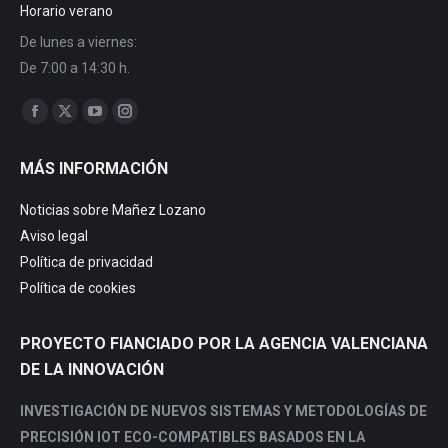
Horario verano
De lunes a viernes:
De 7:00 a 14:30 h.
Encuéntranos en:
Facebook
X
YouTube
Instagram
page
page
page
page
MÁS INFORMACIÓN
opens
opens
opens
opens
in
in
in
in
Noticias sobre Mañez Lozano
new
new
new
new
Aviso legal
window
window
window
window
Política de privacidad
Política de cookies
PROYECTO FIANCIADO POR LA AGENCIA VALENCIANA
DE LA INNOVACIÓN
INVESTIGACIÓN DE NUEVOS SISTEMAS Y METODOLOGÍAS DE
PRECISIÓN IOT ECO-COMPATIBLES BASADOS EN LA