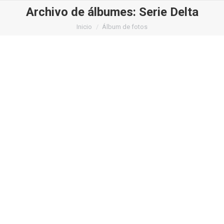
Archivo de álbumes:
Serie Delta
Estás aquí:
Inicio
Álbum de fotos