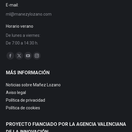
E-mail:
ml@manezylozano.com
Horario verano
De lunes a viernes:
De 7:00 a 14:30 h.
Encuéntranos en:
Facebook
X
YouTube
Instagram
page
page
page
page
MÁS INFORMACIÓN
opens
opens
opens
opens
in
in
in
in
Noticias sobre Mañez Lozano
new
new
new
new
Aviso legal
window
window
window
window
Política de privacidad
Política de cookies
PROYECTO FIANCIADO POR LA AGENCIA VALENCIANA
DE LA INNOVACIÓN