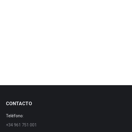
Serie Delta
Serie Delta
Por
manezylozano
19 mayo, 2018
CONTACTO
Teléfono:
+34 961 751 001