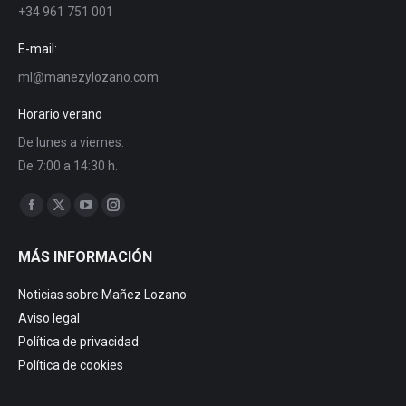
+34 961 751 001
E-mail:
ml@manezylozano.com
Horario verano
De lunes a viernes:
De 7:00 a 14:30 h.
Encuéntranos en:
Facebook
X
YouTube
Instagram
page
page
page
page
MÁS INFORMACIÓN
opens
opens
opens
opens
in
in
in
in
Noticias sobre Mañez Lozano
new
new
new
new
Aviso legal
window
window
window
window
Política de privacidad
Política de cookies