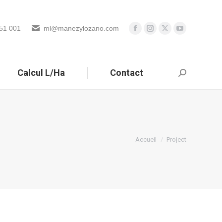
51 001
ml@manezylozano.com
Calcul L/Ha
Contact
Search:
Vous êtes ici :
Accueil
Project