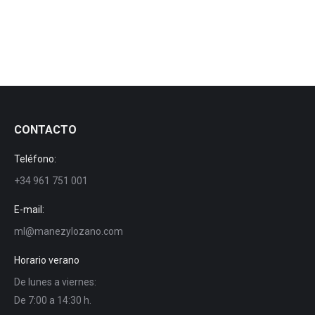
Canon suspendu
CONTACTO
Teléfono:
+34 961 751 001
E-mail:
ml@manezylozano.com
Horario verano
De lunes a viernes:
De 7:00 a 14:30 h.