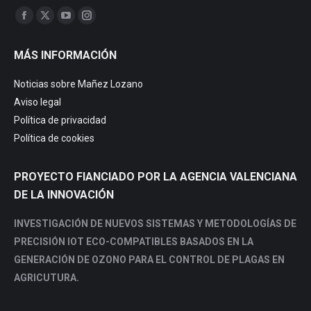
Trouvez nous sur :
Facebook
X
YouTube
Instagram
page
page
page
page
MÁS INFORMACIÓN
opens
opens
opens
opens
in
in
in
in
Noticias sobre Mañez Lozano
new
new
new
new
Aviso legal
window
window
window
window
Política de privacidad
Política de cookies
PROYECTO FIANCIADO POR LA AGENCIA VALENCIANA
DE LA INNOVACIÓN
INVESTIGACIÓN DE NUEVOS SISTEMAS Y METODOLOGÍAS DE
PRECISIÓN IOT ECO-COMPATIBLES BASADOS EN LA
GENERACIÓN DE OZONO PARA EL CONTROL DE PLAGAS EN
AGRICUTURA.