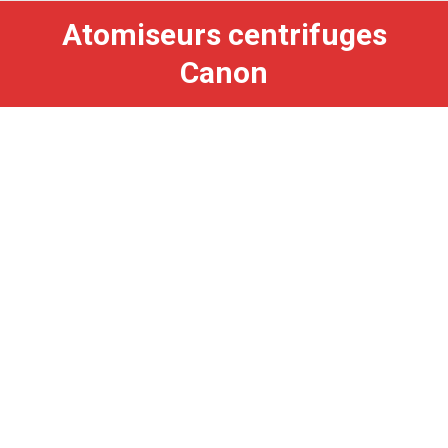
Atomiseurs centrifuges
Canon
Série Navarone canon simple
Canon traîné simple, série Navarone