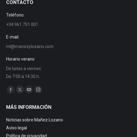
CONTACTO
Teléfono:
+34 961 751 001
E-mail:
ml@manezylozano.com
Horario verano
De lunes a viernes:
De 7:00 a 14:30 h.
Trouvez nous sur :
Facebook
X
YouTube
Instagram
page
page
page
page
MÁS INFORMACIÓN
opens
opens
opens
opens
in
in
in
in
Noticias sobre Mañez Lozano
new
new
new
new
Aviso legal
window
window
window
window
Política de privacidad