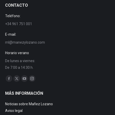
CONTACTO
Teléfono:
+34 961 751 001
E-mail:
ml@manezylozano.com
Horario verano
De lunes a viernes:
De 7:00 a 14:30 h.
Trouvez nous sur :
Facebook
X
YouTube
Instagram
page
page
page
page
MÁS INFORMACIÓN
opens
opens
opens
opens
in
in
in
in
Noticias sobre Mañez Lozano
new
new
new
new
Aviso legal
window
window
window
window