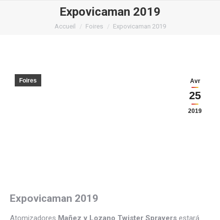
Expovicaman 2019
Vous êtes ici :
Accueil
Foires
Expovicaman 2019
Foires
Avr
25
2019
Expovicaman 2019
Atomizadores
Mañez y Lozano Twister Sprayers
estará