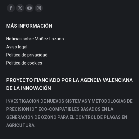
Trouvez nous sur :
Facebook
X
YouTube
Instagram
page
page
page
page
MÁS INFORMACIÓN
opens
opens
opens
opens
in
in
in
in
Noticias sobre Mañez Lozano
new
new
new
new
Aviso legal
window
window
window
window
Política de privacidad
Política de cookies
PROYECTO FIANCIADO POR LA AGENCIA VALENCIANA
DE LA INNOVACIÓN
INVESTIGACIÓN DE NUEVOS SISTEMAS Y METODOLOGÍAS DE
PRECISIÓN IOT ECO-COMPATIBLES BASADOS EN LA
GENERACIÓN DE OZONO PARA EL CONTROL DE PLAGAS EN
AGRICUTURA.