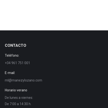
Plan Renove 2019 maquinaria agrícola
CONTACTO
Teléfono:
+34 961 751 001
E-mail:
ml@manezylozano.com
Horario verano
De lunes a viernes:
De 7:00 a 14:30 h.