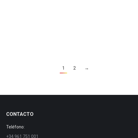
Citrus
Par
manezylozano
18 septembre 2024
Atomizador con doble fila de boquillas y triple canalizador de
aire, para cultivos con importante densidad de copa, como el
cítrico
1
2
→
CONTACTO
Teléfono:
+34 961 751 001