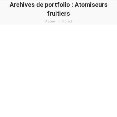
Archives de portfolio :
Atomiseurs
fruitiers
Vous êtes ici :
Accueil
Project