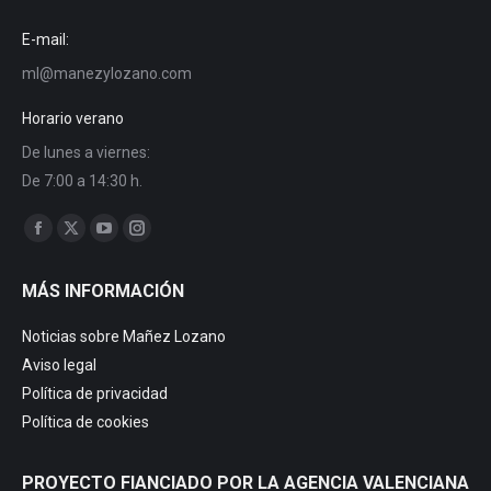
E-mail:
ml@manezylozano.com
Horario verano
De lunes a viernes:
De 7:00 a 14:30 h.
Trouvez nous sur :
Facebook
X
YouTube
Instagram
page
page
page
page
MÁS INFORMACIÓN
opens
opens
opens
opens
in
in
in
in
Noticias sobre Mañez Lozano
new
new
new
new
Aviso legal
window
window
window
window
Política de privacidad
Política de cookies
PROYECTO FIANCIADO POR LA AGENCIA VALENCIANA