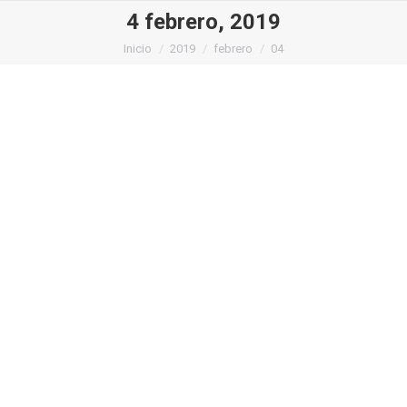
4 febrero, 2019
Estás aquí:
Inicio
2019
febrero
04