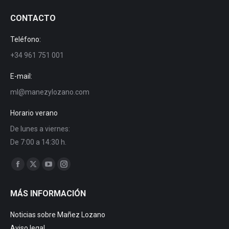
CONTACTO
Teléfono:
+34 961 751 001
E-mail:
ml@manezylozano.com
Horario verano
De lunes a viernes:
De 7:00 a 14:30 h.
Encuéntranos en:
Facebook
X
YouTube
Instagram
page
page
page
page
MÁS INFORMACIÓN
opens
opens
opens
opens
in
in
in
in
Noticias sobre Mañez Lozano
new
new
new
new
Aviso legal