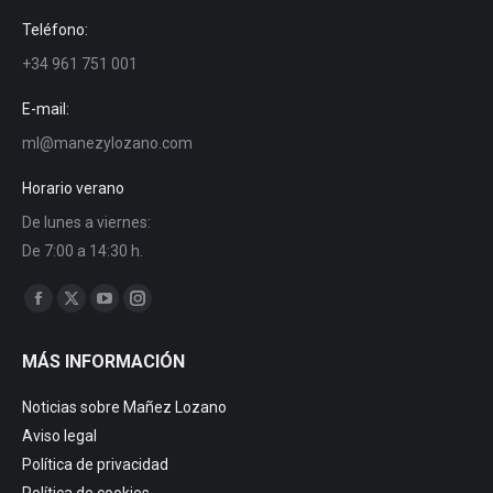
Teléfono:
+34 961 751 001
E-mail:
ml@manezylozano.com
Horario verano
De lunes a viernes:
De 7:00 a 14:30 h.
Encuéntranos en:
Facebook
X
YouTube
Instagram
page
page
page
page
MÁS INFORMACIÓN
opens
opens
opens
opens
in
in
in
in
Noticias sobre Mañez Lozano
new
new
new
new
Aviso legal
window
window
window
window
Política de privacidad