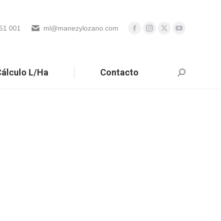
51 001
ml@manezylozano.com
álculo L/Ha
Contacto
Buscar: