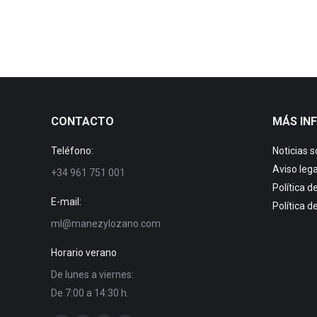
CONTACTO
MÁS IN
Teléfono:
Noticias 
Aviso lega
+34 961 751 001
Política d
E-mail:
Política d
ml@manezylozano.com
Horario verano
De lunes a viernes:
De 7:00 a 14:30 h.