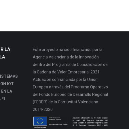
R LA
Este proyecto ha sido financiado por la
LA
Agencia Valenciana de la Innovación,
dentro del Programa de Consolidación de
la Cadena de Valor Empresarial 2021.
SISTEMAS
Actuación cofinanciada por la Unión
IÓN IOT
Europea a través del Programa Operativo
 EN LA
del Fondo Europeo de Desarrollo Regional
 EL
(FEDER) de la Comunitat Valenciana
2014-2020.