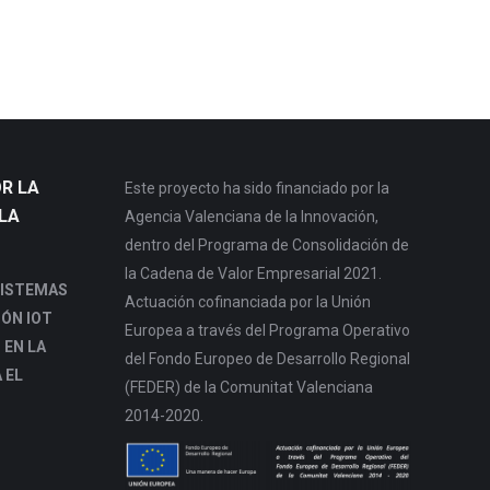
R LA
Este proyecto ha sido financiado por la
LA
Agencia Valenciana de la Innovación,
dentro del Programa de Consolidación de
la Cadena de Valor Empresarial 2021.
SISTEMAS
Actuación cofinanciada por la Unión
IÓN IOT
Europea a través del Programa Operativo
 EN LA
del Fondo Europeo de Desarrollo Regional
 EL
(FEDER) de la Comunitat Valenciana
2014-2020.