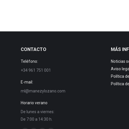
CONTACTO
MÁS IN
Teléfono:
Noticias 
Aviso lega
+34 961 751 001
Política d
E-mail:
Política d
ml@manezylozano.com
Horario verano
De lunes a viernes:
De 7:00 a 14:30 h.