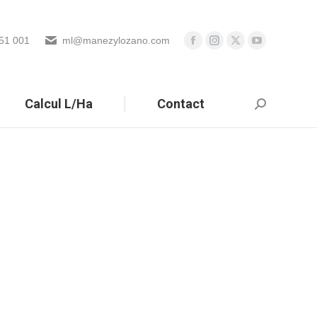
51 001
ml@manezylozano.com
Calcul L/Ha
Contact
Search: