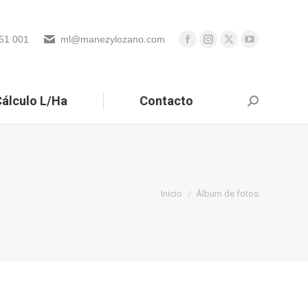
51 001
ml@manezylozano.com
álculo L/Ha
Contacto
Buscar:
Estás aquí:
Inicio
Álbum de fotos