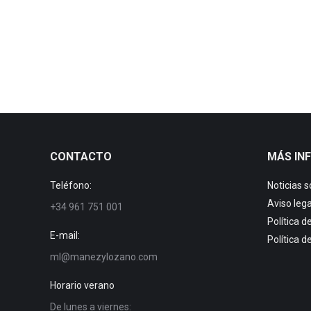
Super TW S5
Super Tw S5
Por
manezylozano
5 mayo, 2018
CONTACTO
MÁS IN
Teléfono:
Noticias 
Aviso lega
+34 961 751 001
Política d
E-mail:
Política d
ml@manezylozano.com
Horario verano
De lunes a viernes: