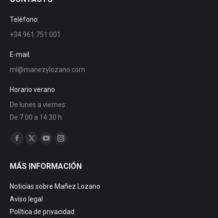
Teléfono:
+34 961 751 001
E-mail:
ml@manezylozano.com
Horario verano
De lunes a viernes:
De 7:00 a 14:30 h.
Encuéntranos en:
Facebook
X
YouTube
Instagram
page
page
page
page
MÁS INFORMACIÓN
opens
opens
opens
opens
in
in
in
in
Noticias sobre Mañez Lozano
new
new
new
new
Aviso legal
window
window
window
window
Política de privacidad