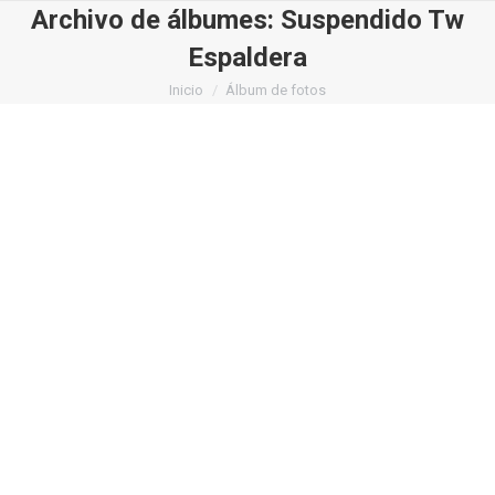
Archivo de álbumes:
Suspendido Tw
Espaldera
Estás aquí:
Inicio
Álbum de fotos