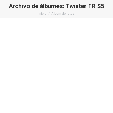
Archivo de álbumes:
Twister FR S5
Estás aquí:
Inicio
Álbum de fotos