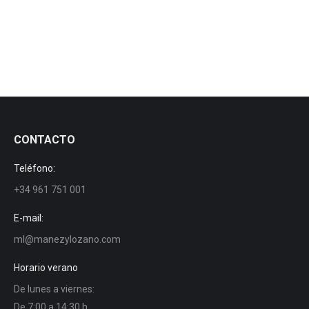
Twister FR S5
Twister FR S5
Por
manezylozano
3 octubre, 2016
CONTACTO
Teléfono:
+34 961 751 001
E-mail:
ml@manezylozano.com
Horario verano
De lunes a viernes:
De 7:00 a 14:30 h.