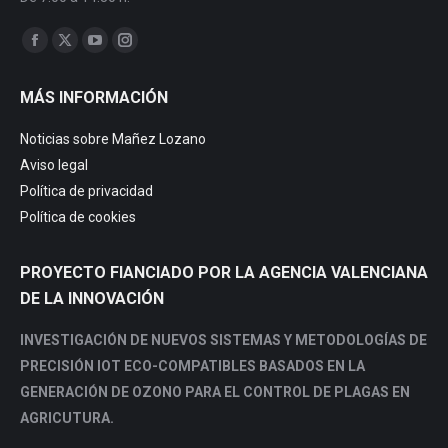
Encuéntranos en:
Facebook
X
YouTube
Instagram
page
page
page
page
MÁS INFORMACIÓN
opens
opens
opens
opens
in
in
in
in
Noticias sobre Mañez Lozano
new
new
new
new
Aviso legal
window
window
window
window
Política de privacidad
Política de cookies
PROYECTO FIANCIADO POR LA AGENCIA VALENCIANA
DE LA INNOVACIÓN
INVESTIGACIÓN DE NUEVOS SISTEMAS Y METODOLOGÍAS DE
PRECISIÓN IOT ECO-COMPATIBLES BASADOS EN LA
GENERACIÓN DE OZONO PARA EL CONTROL DE PLAGAS EN
AGRICUTURA.