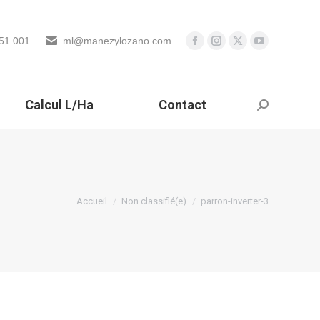
51 001
ml@manezylozano.com
Calcul L/Ha
Contact
Search:
Vous êtes ici :
Accueil
Non classifié(e)
parron-inverter-3