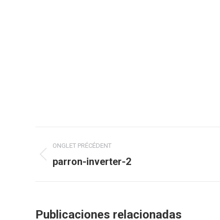
Navigation
ONGLET PRÉCÉDENT
de
parron-inverter-2
Onglet
précédent
commentaire
Publicaciones relacionadas