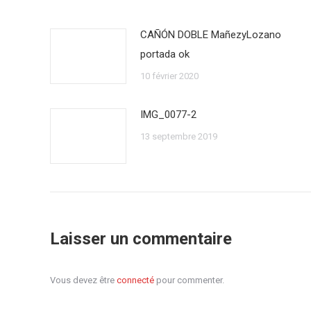
CAÑÓN DOBLE MañezyLozano
portada ok
10 février 2020
IMG_0077-2
13 septembre 2019
Laisser un commentaire
Vous devez être
connecté
pour commenter.