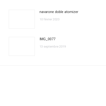
navarone doble atomizer
10 février 2020
IMG_0077
13 septembre 2019