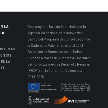
R LA
Este proyecto ha sido financiado por la
LA
Agencia Valenciana de la Innovación,
dentro del Programa de Consolidación de
la Cadena de Valor Empresarial 2021.
SISTEMAS
Actuación cofinanciada por la Unión
IÓN IOT
Europea a través del Programa Operativo
 EN LA
del Fondo Europeo de Desarrollo Regional
 EL
(FEDER) de la Comunitat Valenciana
2014-2020.