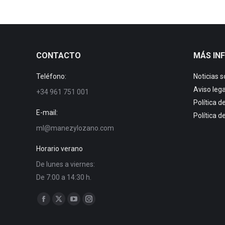
CONTACTO
MÁS IN
Teléfono:
Noticias 
Aviso lega
+34 961 751 001
Política d
E-mail:
Política d
ml@manezylozano.com
Horario verano
De lunes a viernes:
De 7:00 a 14:30 h.
Trouvez nous sur :
Facebook
X
YouTube
Instagram
page
page
page
page