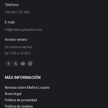
Teléfono:
+34 961 751 001
E-mail:
ml@manezylozano.com
Horario verano
De lunes a viernes:
De 7:00 a 14:30 h.
Encuéntranos en:
Facebook
X
YouTube
Instagram
page
page
page
page
MÁS INFORMACIÓN
opens
opens
opens
opens
in
in
in
in
Noticias sobre Mañez Lozano
new
new
new
new
Aviso legal
window
window
window
window
Política de privacidad
Política de cookies