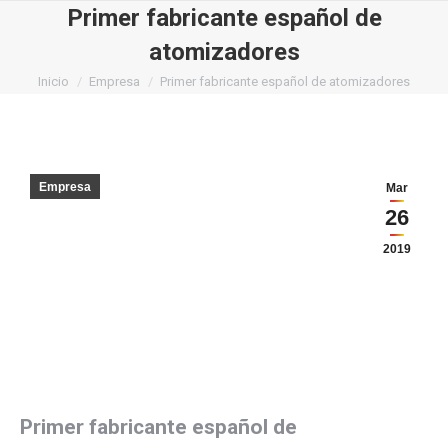
Primer fabricante español de
atomizadores
Estás aquí:
Inicio
Empresa
Primer fabricante español de atomizadores
Empresa
Mar
26
2019
Primer fabricante español de