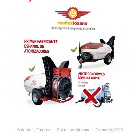
Categoría:
Empresa
Por
manezylozano
26 marzo, 2019