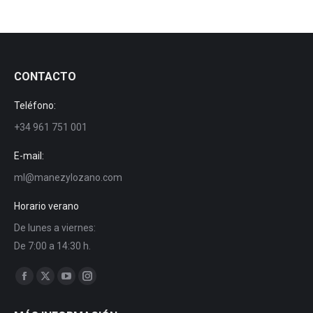
CONTACTO
Teléfono:
+34 961 751 001
E-mail:
ml@manezylozano.com
Horario verano
De lunes a viernes:
De 7:00 a 14:30 h.
Encuéntranos en:
Facebook
X
YouTube
Instagram
page
page
page
page