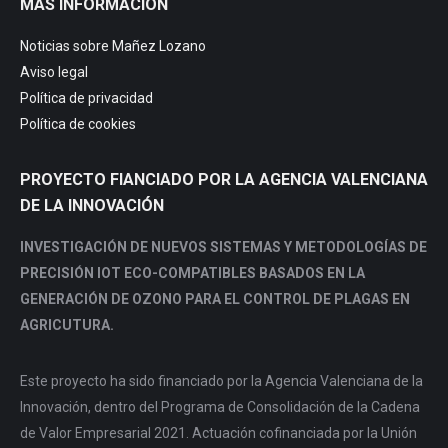
MÁS INFORMACIÓN
opens
opens
opens
opens
in
in
in
in
Noticias sobre Mañez Lozano
new
new
new
new
Aviso legal
window
window
window
window
Política de privacidad
Política de cookies
PROYECTO FIANCIADO POR LA AGENCIA VALENCIANA
DE LA INNOVACIÓN
INVESTIGACIÓN DE NUEVOS SISTEMAS Y METODOLOGÍAS DE
PRECISIÓN IOT ECO-COMPATIBLES BASADOS EN LA
GENERACIÓN DE OZONO PARA EL CONTROL DE PLAGAS EN
AGRICUTURA.
Este proyecto ha sido financiado por la Agencia Valenciana de la
Innovación, dentro del Programa de Consolidación de la Cadena
de Valor Empresarial 2021. Actuación cofinanciada por la Unión