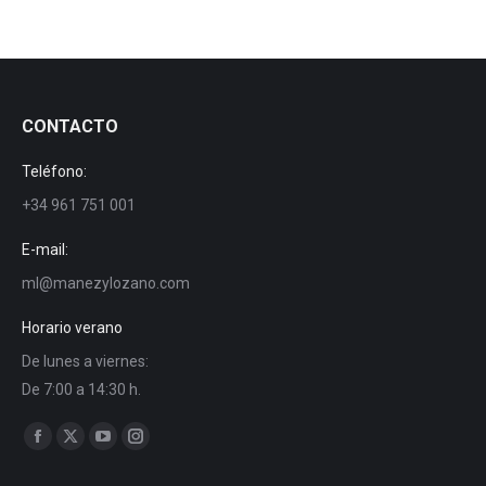
CONTACTO
Teléfono:
+34 961 751 001
E-mail:
ml@manezylozano.com
Horario verano
De lunes a viernes:
De 7:00 a 14:30 h.
Encuéntranos en:
Facebook
X
YouTube
Instagram
page
page
page
page