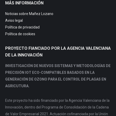
MÁS INFORMACIÓN
opens
opens
opens
opens
in
in
in
in
Noticias sobre Mañez Lozano
new
new
new
new
Aviso legal
window
window
window
window
Política de privacidad
Política de cookies
PROYECTO FIANCIADO POR LA AGENCIA VALENCIANA
DE LA INNOVACIÓN
INVESTIGACIÓN DE NUEVOS SISTEMAS Y METODOLOGÍAS DE
PRECISIÓN IOT ECO-COMPATIBLES BASADOS EN LA
GENERACIÓN DE OZONO PARA EL CONTROL DE PLAGAS EN
AGRICUTURA.
Este proyecto ha sido financiado por la Agencia Valenciana de la
Innovación, dentro del Programa de Consolidación de la Cadena
de Valor Empresarial 2021. Actuación cofinanciada por la Unión