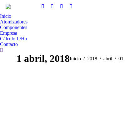
Inicio
Atomizadores
Componentes
Empresa
Cálculo L/Ha
Contacto
Buscar:
1 abril, 2018
Estás aquí:
Inicio
2018
abril
01