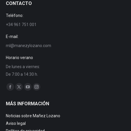
CONTACTO
Teléfono:
+34 961 751 001
E-mail:
ml@manezylozano.com
Horario verano
De lunes a viernes:
De 7:00 a 14:30 h.
Encuéntranos en:
Facebook
X
YouTube
Instagram
page
page
page
page
MÁS INFORMACIÓN
opens
opens
opens
opens
in
in
in
in
Noticias sobre Mañez Lozano
new
new
new
new
Aviso legal
window
window
window
window