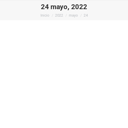
24 mayo, 2022
Estás aquí:
Inicio
2022
mayo
24