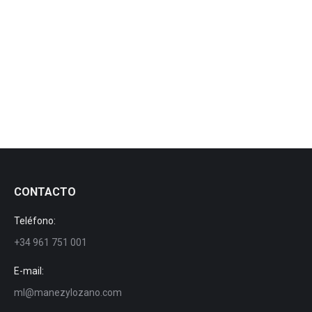
Navarone doble
Navarone doble
Por
manezylozano
28 mayo, 2019
CONTACTO
Teléfono:
+34 961 751 001
E-mail:
ml@manezylozano.com