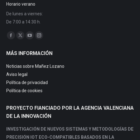
Horario verano
De lunes a viernes:
De 7:00 a 14:30 h.
Encuéntranos en:
Facebook
X
YouTube
Instagram
page
page
page
page
MÁS INFORMACIÓN
opens
opens
opens
opens
in
in
in
in
Noticias sobre Mañez Lozano
new
new
new
new
Aviso legal
window
window
window
window
Política de privacidad
Política de cookies
PROYECTO FIANCIADO POR LA AGENCIA VALENCIANA
DE LA INNOVACIÓN
INVESTIGACIÓN DE NUEVOS SISTEMAS Y METODOLOGÍAS DE
PRECISIÓN IOT ECO-COMPATIBLES BASADOS EN LA