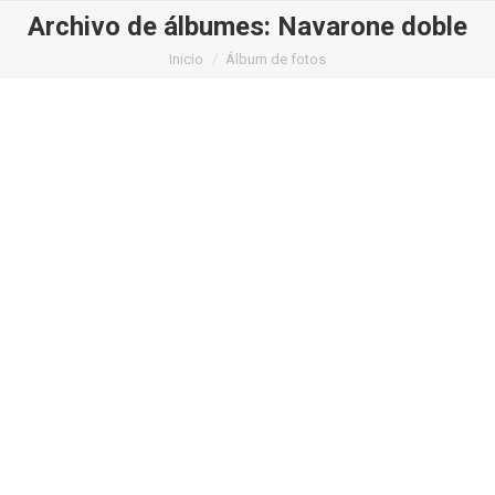
Archivo de álbumes:
Navarone doble
Estás aquí:
Inicio
Álbum de fotos