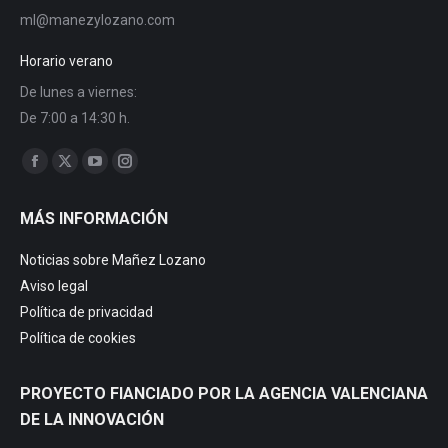
ml@manezylozano.com
Horario verano
De lunes a viernes:
De 7:00 a 14:30 h.
Trouvez nous sur :
Facebook
X
YouTube
Instagram
page
page
page
page
MÁS INFORMACIÓN
opens
opens
opens
opens
in
in
in
in
Noticias sobre Mañez Lozano
new
new
new
new
Aviso legal
window
window
window
window
Política de privacidad
Política de cookies
PROYECTO FIANCIADO POR LA AGENCIA VALENCIANA
DE LA INNOVACIÓN