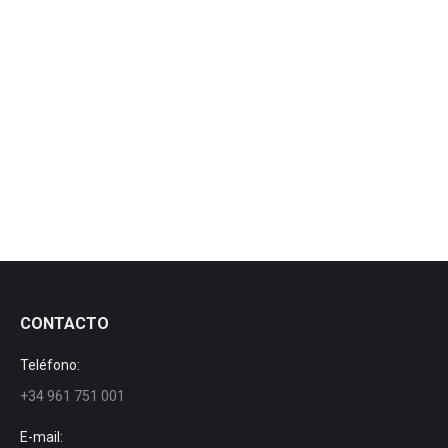
Série Navarone double canon
Série Navarone double canon
Par
manezylozano
22 novembre 2020
CONTACTO
Teléfono:
+34 961 751 001
E-mail: