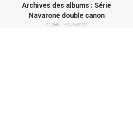
Archives des albums :
Série
Navarone double canon
Vous êtes ici :
Accueil
Album photo