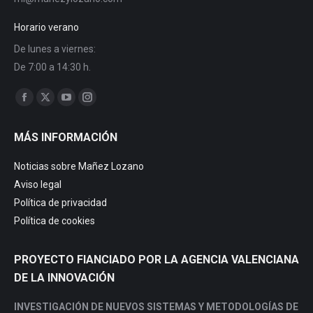
Horario verano
De lunes a viernes:
De 7:00 a 14:30 h.
Encuéntranos en:
Facebook
X
YouTube
Instagram
page
page
page
page
MÁS INFORMACIÓN
opens
opens
opens
opens
in
in
in
in
Noticias sobre Mañez Lozano
new
new
new
new
Aviso legal
window
window
window
window
Política de privacidad
Política de cookies
PROYECTO FIANCIADO POR LA AGENCIA VALENCIANA
DE LA INNOVACIÓN
INVESTIGACIÓN DE NUEVOS SISTEMAS Y METODOLOGÍAS DE