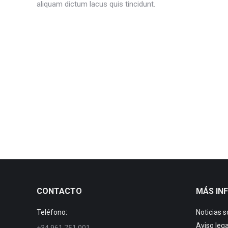
aliquam dictum lacus quis tincidunt.
CONTACTO
MÁS IN
Teléfono:
Noticias 
Aviso lega