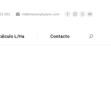
51 001
ml@manezylozano.com
álculo L/Ha
Contacto
Buscar: