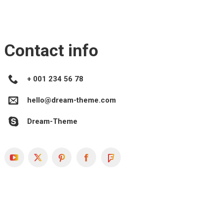
Contact info
+ 001 234 56 78
hello@dream-theme.com
Dream-Theme
YouTube
X
Pinterest
Facebook
Foursquare