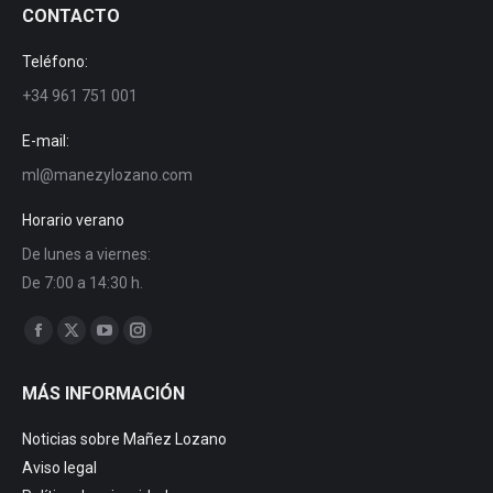
CONTACTO
Teléfono:
+34 961 751 001
E-mail:
ml@manezylozano.com
Horario verano
De lunes a viernes:
De 7:00 a 14:30 h.
Encuéntranos en:
Facebook
X
YouTube
Instagram
page
page
page
page
MÁS INFORMACIÓN
opens
opens
opens
opens
in
in
in
in
Noticias sobre Mañez Lozano
new
new
new
new
Aviso legal
window
window
window
window