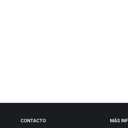
CAÑÓN DOBLE MañezyLozano portad
Uncategorized
By
18 April, 2019
Leave a comment
navarone doble
Uncategorized
By
18 April, 2019
Leave a comment
navarone doble
Uncategorized
By
18 April, 2019
Leave a comment
CONTACTO
MÁS IN