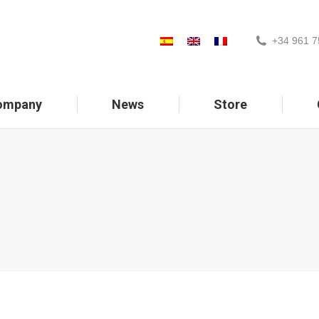
+34 961 7
ompany
News
Store