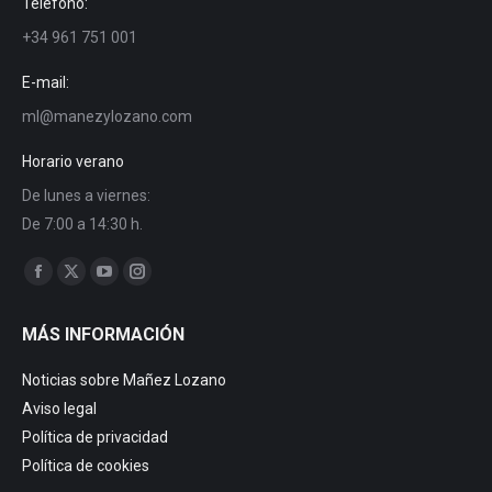
Teléfono:
+34 961 751 001
E-mail:
ml@manezylozano.com
Horario verano
De lunes a viernes:
De 7:00 a 14:30 h.
Find us on:
Facebook
X
YouTube
Instagram
page
page
page
page
MÁS INFORMACIÓN
opens
opens
opens
opens
in
in
in
in
Noticias sobre Mañez Lozano
new
new
new
new
Aviso legal
window
window
window
window
Política de privacidad
Política de cookies