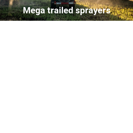
Mega trailed sprayers
Mega Dinamic
Trailed sprayer for citrus, fruit, olive or almond trees, with a