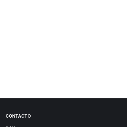
Mega Twister S8
Trailed sprayer designed for orchards with tall trees, dense
canopies and wide row spacing. Suitable for citrus, almond,
walnut and olive trees
CONTACTO