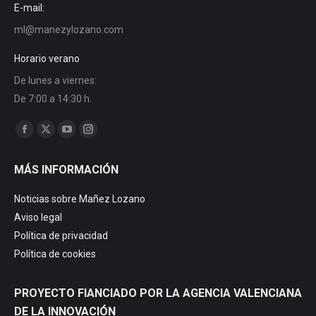
E-mail:
ml@manezylozano.com
Horario verano
De lunes a viernes:
De 7:00 a 14:30 h.
Find us on:
Facebook
X
YouTube
Instagram
page
page
page
page
MÁS INFORMACIÓN
opens
opens
opens
opens
in
in
in
in
Noticias sobre Mañez Lozano
new
new
new
new
Aviso legal
window
window
window
window
Política de privacidad
Política de cookies
PROYECTO FIANCIADO POR LA AGENCIA VALENCIANA
DE LA INNOVACIÓN