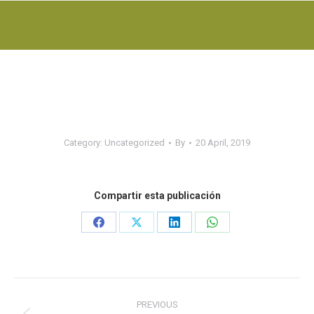
Category:
Uncategorized
By
20 April, 2019
Compartir esta publicación
Share
Share
Share
Share
on
on
on
on
Facebook
X
LinkedIn
WhatsApp
Post
PREVIOUS