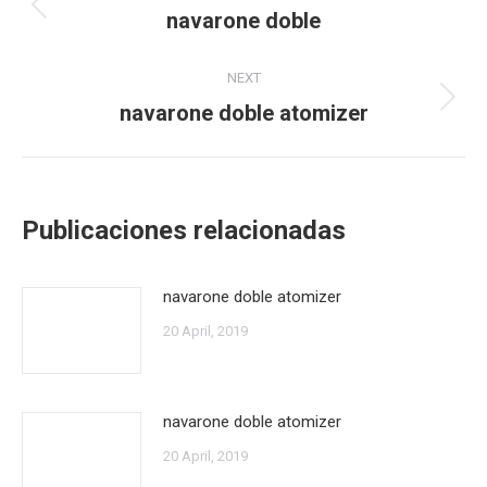
navigation
navarone doble
Previous
post:
NEXT
navarone doble atomizer
Next
post:
Publicaciones relacionadas
navarone doble atomizer
20 April, 2019
navarone doble atomizer
20 April, 2019