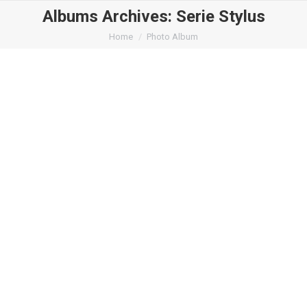
Albums Archives:
Serie Stylus
You are here:
Home
Photo Album