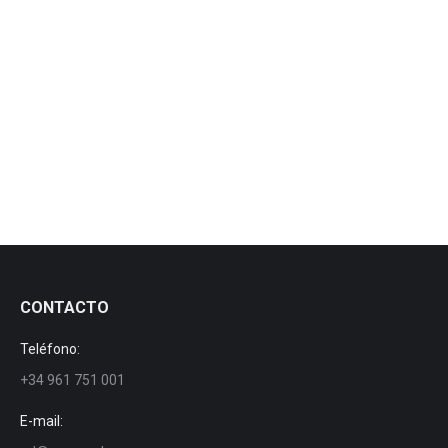
Serie Stylus
Serie Stylus
By
manezylozano
1 January, 2019
CONTACTO
Teléfono:
+34 961 751 001
E-mail: