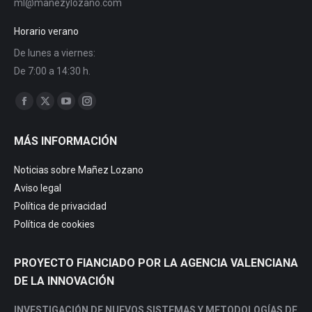
ml@manezylozano.com
Horario verano
De lunes a viernes:
De 7:00 a 14:30 h.
Find us on:
Facebook
X
YouTube
Instagram
page
page
page
page
MÁS INFORMACIÓN
opens
opens
opens
opens
in
in
in
in
Noticias sobre Mañez Lozano
new
new
new
new
Aviso legal
window
window
window
window
Política de privacidad
Política de cookies
PROYECTO FIANCIADO POR LA AGENCIA VALENCIANA
DE LA INNOVACIÓN
INVESTIGACIÓN DE NUEVOS SISTEMAS Y METODOLOGÍAS DE