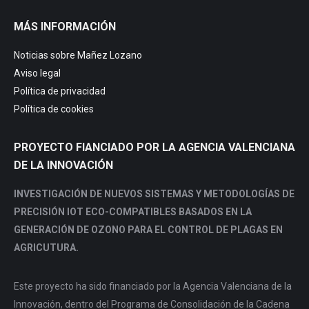
page
page
page
page
MÁS INFORMACIÓN
opens
opens
opens
opens
in
in
in
in
Noticias sobre Mañez Lozano
new
new
new
new
Aviso legal
window
window
window
window
Política de privacidad
Política de cookies
PROYECTO FIANCIADO POR LA AGENCIA VALENCIANA
DE LA INNOVACIÓN
INVESTIGACIÓN DE NUEVOS SISTEMAS Y METODOLOGÍAS DE
PRECISIÓN IOT ECO-COMPATIBLES BASADOS EN LA
GENERACIÓN DE OZONO PARA EL CONTROL DE PLAGAS EN
AGRICUTURA.
Este proyecto ha sido financiado por la Agencia Valenciana de la
Innovación, dentro del Programa de Consolidación de la Cadena