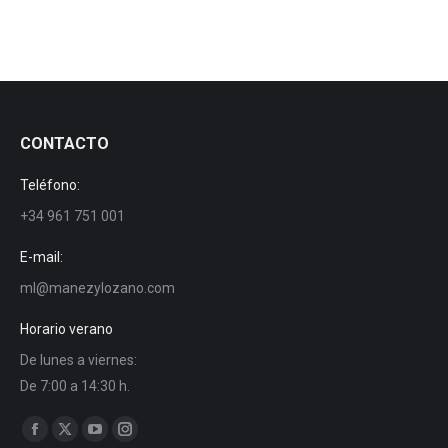
CONTACTO
Teléfono:
+34 961 751 001
E-mail:
ml@manezylozano.com
Horario verano
De lunes a viernes:
De 7:00 a 14:30 h.
Trouvez nous sur :
Facebook
X
YouTube
Instagram