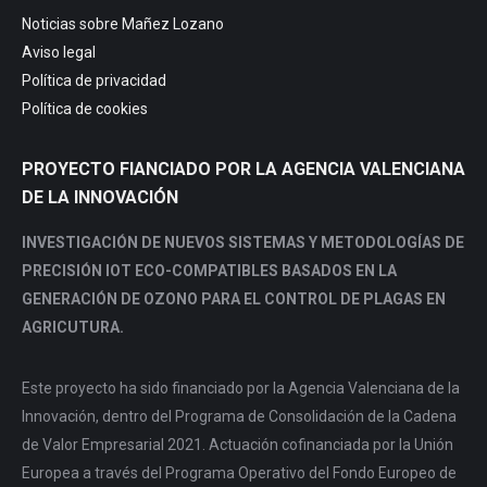
in
in
in
in
Noticias sobre Mañez Lozano
new
new
new
new
Aviso legal
window
window
window
window
Política de privacidad
Política de cookies
PROYECTO FIANCIADO POR LA AGENCIA VALENCIANA
DE LA INNOVACIÓN
INVESTIGACIÓN DE NUEVOS SISTEMAS Y METODOLOGÍAS DE
PRECISIÓN IOT ECO-COMPATIBLES BASADOS EN LA
GENERACIÓN DE OZONO PARA EL CONTROL DE PLAGAS EN
AGRICUTURA.
Este proyecto ha sido financiado por la Agencia Valenciana de la
Innovación, dentro del Programa de Consolidación de la Cadena
de Valor Empresarial 2021. Actuación cofinanciada por la Unión
Europea a través del Programa Operativo del Fondo Europeo de