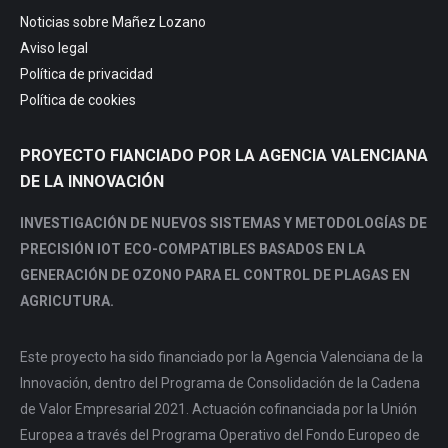
in
in
in
in
Noticias sobre Mañez Lozano
new
new
new
new
Aviso legal
window
window
window
window
Política de privacidad
Política de cookies
PROYECTO FIANCIADO POR LA AGENCIA VALENCIANA
DE LA INNOVACIÓN
INVESTIGACIÓN DE NUEVOS SISTEMAS Y METODOLOGÍAS DE
PRECISIÓN IOT ECO-COMPATIBLES BASADOS EN LA
GENERACIÓN DE OZONO PARA EL CONTROL DE PLAGAS EN
AGRICUTURA.
Este proyecto ha sido financiado por la Agencia Valenciana de la
Innovación, dentro del Programa de Consolidación de la Cadena
de Valor Empresarial 2021. Actuación cofinanciada por la Unión
Europea a través del Programa Operativo del Fondo Europeo de