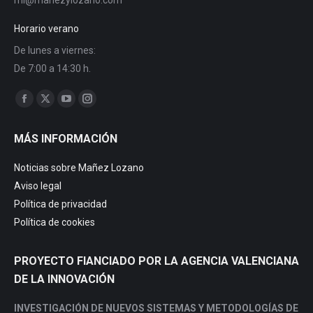
ml@manezylozano.com
Horario verano
De lunes a viernes:
De 7:00 a 14:30 h.
Trouvez nous sur :
Facebook
X
YouTube
Instagram
page
page
page
page
MÁS INFORMACIÓN
opens
opens
opens
opens
in
in
in
in
Noticias sobre Mañez Lozano
new
new
new
new
Aviso legal
window
window
window
window
Política de privacidad
Política de cookies
PROYECTO FIANCIADO POR LA AGENCIA VALENCIANA
DE LA INNOVACIÓN
INVESTIGACIÓN DE NUEVOS SISTEMAS Y METODOLOGÍAS DE