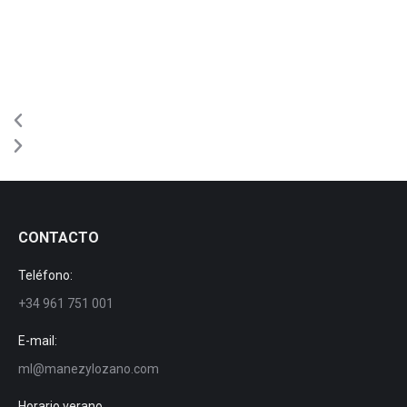
CONTACTO
Teléfono:
+34 961 751 001
E-mail:
ml@manezylozano.com
Horario verano