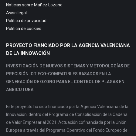
in
in
in
in
Noticias sobre Mañez Lozano
new
new
new
new
Aviso legal
window
window
window
window
Política de privacidad
Política de cookies
PROYECTO FIANCIADO POR LA AGENCIA VALENCIANA
DE LA INNOVACIÓN
INVESTIGACIÓN DE NUEVOS SISTEMAS Y METODOLOGÍAS DE
PRECISIÓN IOT ECO-COMPATIBLES BASADOS EN LA
GENERACIÓN DE OZONO PARA EL CONTROL DE PLAGAS EN
AGRICUTURA.
Este proyecto ha sido financiado por la Agencia Valenciana de la
Innovación, dentro del Programa de Consolidación de la Cadena
de Valor Empresarial 2021. Actuación cofinanciada por la Unión
Europea a través del Programa Operativo del Fondo Europeo de