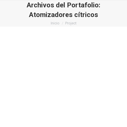
Archivos del Portafolio:
Atomizadores cítricos
Estás aquí:
Inicio
Project
Narrow Twister S8