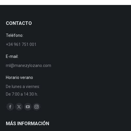
CONTACTO
Teléfono:
+34 961 751 001
E-mail:
ml@manezylozano.com
Horario verano
De lunes a viernes:
De 7:00 a 14:30 h.
Encuéntranos en:
Facebook
X
YouTube
Instagram
page
page
page
page
MÁS INFORMACIÓN
opens
opens
opens
opens