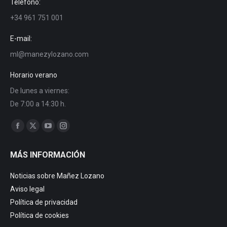
Teléfono:
+34 961 751 001
E-mail:
ml@manezylozano.com
Horario verano
De lunes a viernes:
De 7:00 a 14:30 h.
Encuéntranos en:
Facebook
X
YouTube
Instagram
page
page
page
page
MÁS INFORMACIÓN
opens
opens
opens
opens
in
in
in
in
Noticias sobre Mañez Lozano
new
new
new
new
Aviso legal
window
window
window
window
Política de privacidad
Política de cookies