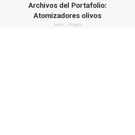
Archivos del Portafolio:
Atomizadores olivos
Estás aquí:
Inicio
Project