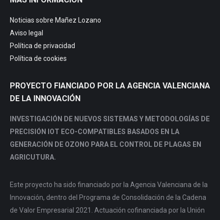
opens
opens
opens
opens
in
in
in
in
Noticias sobre Mañez Lozano
new
new
new
new
Aviso legal
window
window
window
window
Política de privacidad
Política de cookies
PROYECTO FIANCIADO POR LA AGENCIA VALENCIANA
DE LA INNOVACIÓN
INVESTIGACIÓN DE NUEVOS SISTEMAS Y METODOLOGÍAS DE
PRECISIÓN IOT ECO-COMPATIBLES BASADOS EN LA
GENERACIÓN DE OZONO PARA EL CONTROL DE PLAGAS EN
AGRICUTURA.
Este proyecto ha sido financiado por la Agencia Valenciana de la
Innovación, dentro del Programa de Consolidación de la Cadena
de Valor Empresarial 2021. Actuación cofinanciada por la Unión