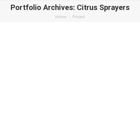
Portfolio Archives:
Citrus Sprayers
You are here:
Home
Project