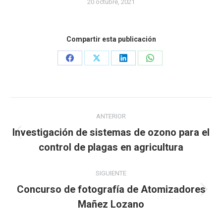
20 octubre, 2021
Compartir esta publicación
Share
Share
Share
Share
on
on
on
on
Facebook
X
LinkedIn
WhatsApp
Navegación
ANTERIOR
entre
Investigación de sistemas de ozono para el
Publicación
publicaciones
control de plagas en agricultura
anterior:
SIGUIENTE
Concurso de fotografía de Atomizadores
Publicación
Mañez Lozano
siguiente: