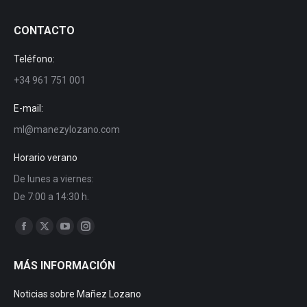
CONTACTO
Teléfono:
+34 961 751 001
E-mail:
ml@manezylozano.com
Horario verano
De lunes a viernes:
De 7:00 a 14:30 h.
Encuéntranos en:
Facebook
X
YouTube
Instagram
page
page
page
page
MÁS INFORMACIÓN
opens
opens
opens
opens
in
in
in
in
Noticias sobre Mañez Lozano
new
new
new
new