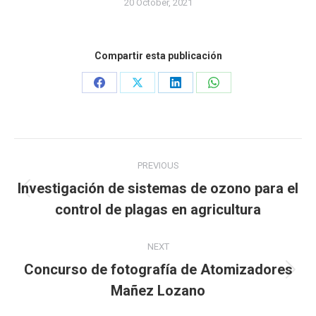
20 October, 2021
Compartir esta publicación
Share
Share
Share
Share
on
on
on
on
Facebook
X
LinkedIn
WhatsApp
Post
PREVIOUS
navigation
Investigación de sistemas de ozono para el
Previous
control de plagas en agricultura
post:
NEXT
Concurso de fotografía de Atomizadores
Next
Mañez Lozano
post: