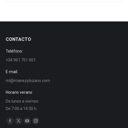
CONTACTO
Teléfono:
+34 961 751 001
E-mail:
ml@manezylozano.com
Horario verano
De lunes a viernes:
De 7:00 a 14:30 h.
Find us on:
Facebook
X
YouTube
Instagram