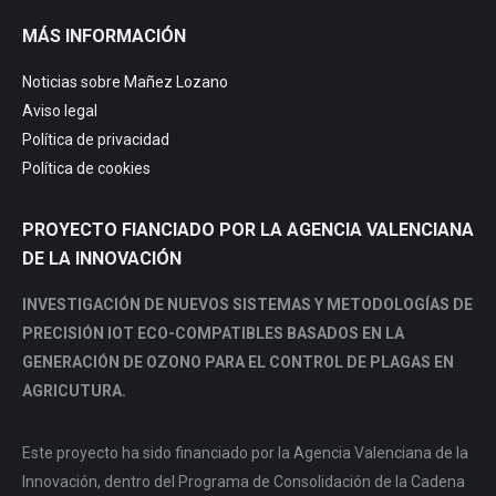
page
page
page
page
MÁS INFORMACIÓN
opens
opens
opens
opens
in
in
in
in
Noticias sobre Mañez Lozano
new
new
new
new
Aviso legal
window
window
window
window
Política de privacidad
Política de cookies
PROYECTO FIANCIADO POR LA AGENCIA VALENCIANA
DE LA INNOVACIÓN
INVESTIGACIÓN DE NUEVOS SISTEMAS Y METODOLOGÍAS DE
PRECISIÓN IOT ECO-COMPATIBLES BASADOS EN LA
GENERACIÓN DE OZONO PARA EL CONTROL DE PLAGAS EN
AGRICUTURA.
Este proyecto ha sido financiado por la Agencia Valenciana de la
Innovación, dentro del Programa de Consolidación de la Cadena