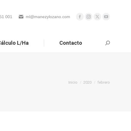
51 001
ml@manezylozano.com
álculo L/Ha
Contacto
Buscar:
Estás aquí:
Inicio
2020
febrero