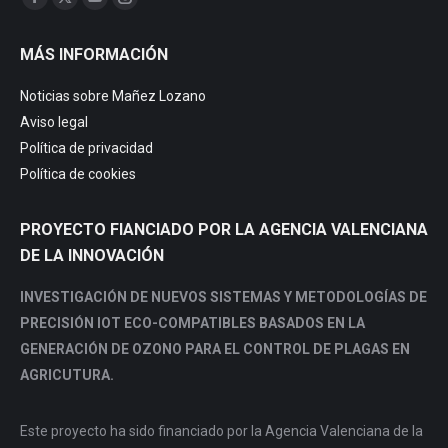
Facebook
X
YouTube
Instagram
page
page
page
page
MÁS INFORMACIÓN
opens
opens
opens
opens
in
in
in
in
Noticias sobre Mañez Lozano
new
new
new
new
Aviso legal
window
window
window
window
Política de privacidad
Política de cookies
PROYECTO FIANCIADO POR LA AGENCIA VALENCIANA
DE LA INNOVACIÓN
INVESTIGACIÓN DE NUEVOS SISTEMAS Y METODOLOGÍAS DE
PRECISIÓN IOT ECO-COMPATIBLES BASADOS EN LA
GENERACIÓN DE OZONO PARA EL CONTROL DE PLAGAS EN
AGRICUTURA.
Este proyecto ha sido financiado por la Agencia Valenciana de la