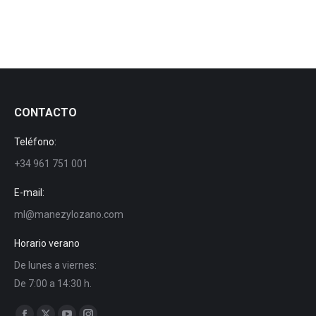
CONTACTO
Teléfono:
+34 961 751 001
E-mail:
ml@manezylozano.com
Horario verano
De lunes a viernes:
De 7:00 a 14:30 h.
Encuéntranos en: