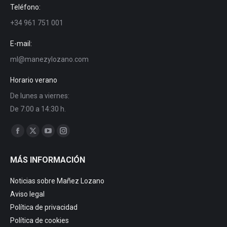
Teléfono:
+34 961 751 001
E-mail:
ml@manezylozano.com
Horario verano
De lunes a viernes:
De 7:00 a 14:30 h.
Encuéntranos en:
Facebook
X
YouTube
Instagram
page
page
page
page
MÁS INFORMACIÓN
opens
opens
opens
opens
in
in
in
in
Noticias sobre Mañez Lozano
new
new
new
new
Aviso legal
window
window
window
window
Política de privacidad
Política de cookies