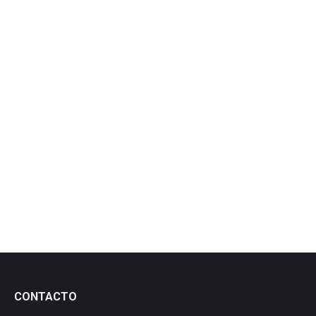
Inscripciones en ROMA de
atomizadores en 2019
Éxitos
Por
manezylozano
1 febrero, 2020
Inscripciones en ROMA de atomizadores en 2019
CONTACTO