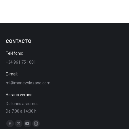
CONTACTO
Teléfono:
+34 961 751 001
E-mail:
ml@manezylozano.com
Horario verano
De lunes a viernes:
De 7:00 a 14:30 h.
Encuéntranos en:
Facebook
X
YouTube
Instagram