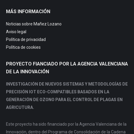
page
page
page
page
MÁS INFORMACIÓN
opens
opens
opens
opens
in
in
in
in
Noticias sobre Mañez Lozano
new
new
new
new
Aviso legal
window
window
window
window
Política de privacidad
Política de cookies
PROYECTO FIANCIADO POR LA AGENCIA VALENCIANA
DE LA INNOVACIÓN
INVESTIGACIÓN DE NUEVOS SISTEMAS Y METODOLOGÍAS DE
PRECISIÓN IOT ECO-COMPATIBLES BASADOS EN LA
GENERACIÓN DE OZONO PARA EL CONTROL DE PLAGAS EN
AGRICUTURA.
Este proyecto ha sido financiado por la Agencia Valenciana de la
Innovación, dentro del Programa de Consolidación de la Cadena