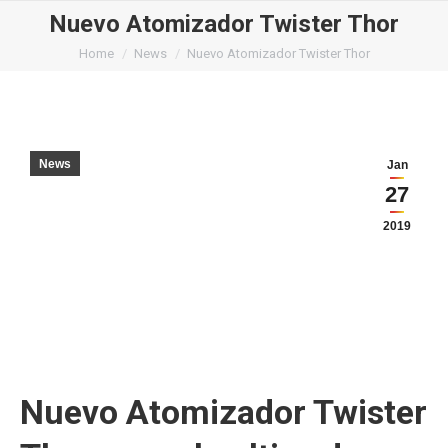
Nuevo Atomizador Twister Thor
You are here:
Home
News
Nuevo Atomizador Twister Thor
News
Jan
27
2019
Nuevo Atomizador Twister