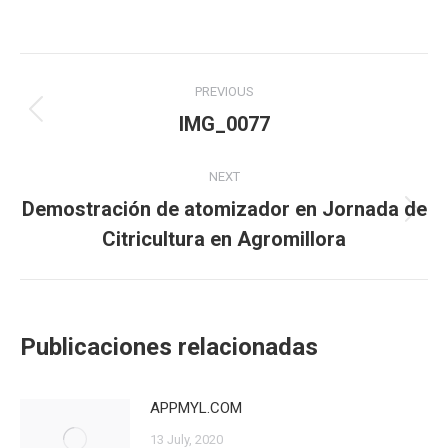
on
on
on
on
Facebook
X
LinkedIn
WhatsApp
Post
PREVIOUS
navigation
IMG_0077
Previous
post:
NEXT
Demostración de atomizador en Jornada de
Next
Citricultura en Agromillora
post:
Publicaciones relacionadas
APPMYL.COM
13 July, 2020