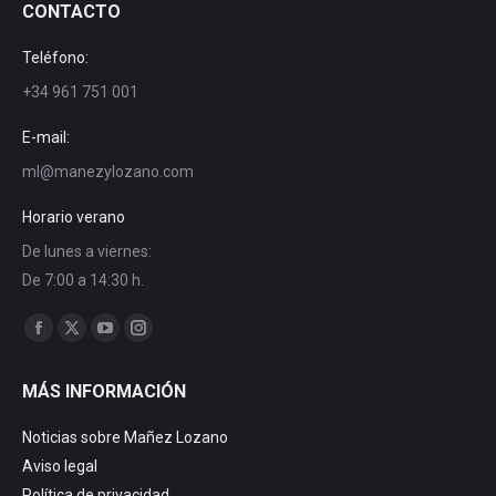
CONTACTO
Teléfono:
+34 961 751 001
E-mail:
ml@manezylozano.com
Horario verano
De lunes a viernes:
De 7:00 a 14:30 h.
Find us on:
Facebook
X
YouTube
Instagram
page
page
page
page
MÁS INFORMACIÓN
opens
opens
opens
opens
in
in
in
in
Noticias sobre Mañez Lozano
new
new
new
new
Aviso legal
window
window
window
window
Política de privacidad