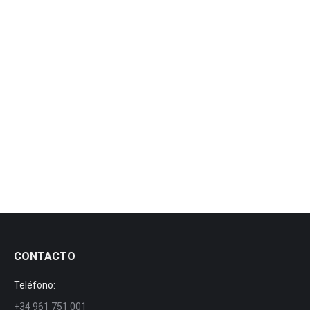
Nuevo Atomizador Twister Thor para el cultivo de
manzana y pera
New command Sistromatic S6
News
By
manezylozano
7 November, 2018
New command Sistromatic S6
CONTACTO
Teléfono:
+34 961 751 001