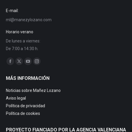
E-mail:
ml@manezylozano.com
Horario verano
De lunes a viernes:
De 7:00 a 14:30 h.
Find us on:
Facebook
X
YouTube
Instagram
page
page
page
page
MÁS INFORMACIÓN
opens
opens
opens
opens
in
in
in
in
Noticias sobre Mañez Lozano
new
new
new
new
Aviso legal
window
window
window
window
Política de privacidad
Política de cookies
PROYECTO FIANCIADO POR LA AGENCIA VALENCIANA