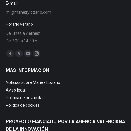
E-mail:
ml@manezylozano.com
Horario verano
De lunes a viernes:
De 7:00 a 14:30 h.
Find us on:
Facebook
X
YouTube
Instagram
page
page
page
page
MÁS INFORMACIÓN
opens
opens
opens
opens
in
in
in
in
Noticias sobre Mañez Lozano
new
new
new
new
Aviso legal
window
window
window
window
Política de privacidad
Política de cookies
PROYECTO FIANCIADO POR LA AGENCIA VALENCIANA
DE LA INNOVACIÓN