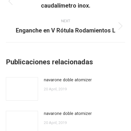
navigation
caudalímetro inox.
Previous
post:
NEXT
Enganche en V Rótula Rodamientos L
Next
post:
Publicaciones relacionadas
navarone doble atomizer
20 April, 2019
navarone doble atomizer
20 April, 2019