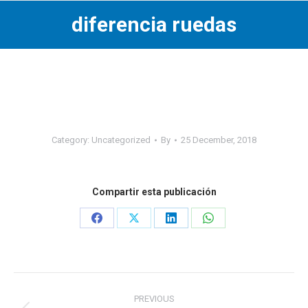
diferencia ruedas
Category:
Uncategorized
By
25 December, 2018
Compartir esta publicación
Share
Share
Share
Share
on
on
on
on
Facebook
X
LinkedIn
WhatsApp
Post
PREVIOUS