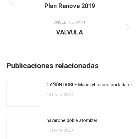
de
Plan Renove 2019
Onglet
précédent
commentaire
ONGLET SUIVANT
VALVULA
Onglet
suivant
Publicaciones relacionadas
CAÑÓN DOBLE MañezyLozano portada ok
10 février 2020
navarone doble atomizer
10 février 2020