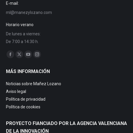
E-mail:
ml@manezylozano.com
Horario verano
De lunes a viernes:
De 7:00 a 14:30 h.
Trouvez nous sur :
Facebook
X
YouTube
Instagram
page
page
page
page
MÁS INFORMACIÓN
opens
opens
opens
opens
in
in
in
in
Noticias sobre Mañez Lozano
new
new
new
new
Aviso legal
window
window
window
window
Política de privacidad
Política de cookies
PROYECTO FIANCIADO POR LA AGENCIA VALENCIANA
DE LA INNOVACIÓN