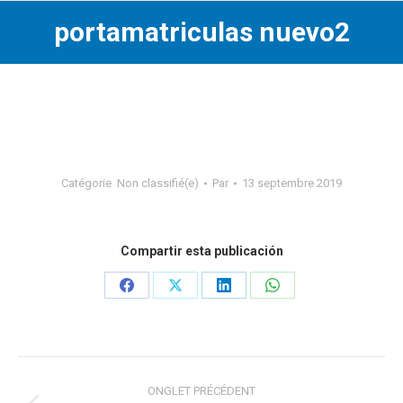
portamatriculas nuevo2
Catégorie
Non classifié(e)
Par
13 septembre 2019
Compartir esta publicación
Share
Share
Share
Share
on
on
on
on
Facebook
X
LinkedIn
WhatsApp
Navigation
ONGLET PRÉCÉDENT